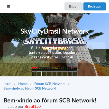
Entrar
Registrar
SkyCityBrasil Network
Há 0 jogadores online.
Junte-se aos nossos jogadores:
jogar.skycitybrasil.net:14051
Início
Home
Forum SCB Network
Bem-vindo ao fórum SCB Network!
Bem-vindo ao fórum SCB Network!
Iniciado por
Brasil150