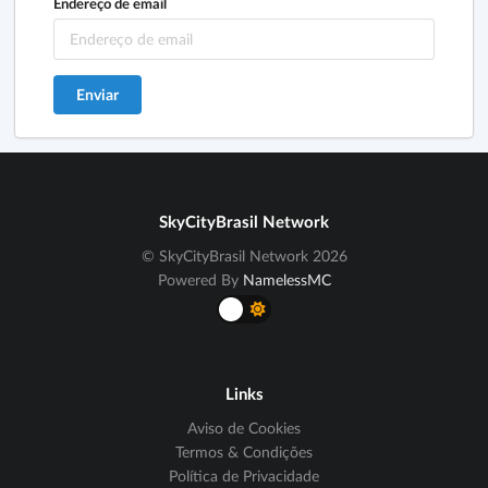
Endereço de email
SkyCityBrasil Network
© SkyCityBrasil Network 2026
Powered By
NamelessMC
Links
Aviso de Cookies
Termos & Condições
Política de Privacidade